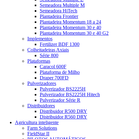
Semeadora Multiple M
Semeadora HiTech
Plantadeira Frontier
Plantadeira Momentum 18 a 24
Plantadeira Momentum 30 e 40
Plantadeira Momentum 30 e 40 G2
Implementos
Fertilizer BDF 1300
Colheitadeiras Axiais
Série 800
Plataformas
Caracol 600F
Plataforma de Milho
Draper 700FD
Pulverizadores
Pulverizador BS2225H
Pulverizador BS2225H Hitech
Pulverizador Série R
Distribuidores
Distribuidor R500 DRY
Distribuidor R560 DRY
Agricultura inteligente
Farm Solutions
FieldStar II