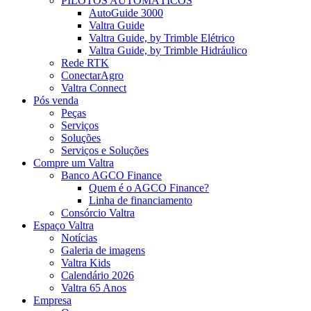
PILOTOS AUTOMÁTICOS
AutoGuide 3000
Valtra Guide
Valtra Guide, by Trimble Elétrico
Valtra Guide, by Trimble Hidráulico
Rede RTK
ConectarAgro
Valtra Connect
Pós venda
Peças
Serviços
Soluções
Serviços e Soluções
Compre um Valtra
Banco AGCO Finance
Quem é o AGCO Finance?
Linha de financiamento
Consórcio Valtra
Espaço Valtra
Notícias
Galeria de imagens
Valtra Kids
Calendário 2026
Valtra 65 Anos
Empresa