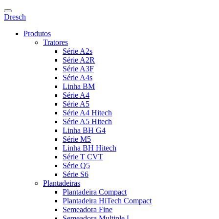
Dresch
Produtos
Tratores
Série A2s
Série A2R
Série A3F
Série A4s
Linha BM
Série A4
Série A5
Série A4 Hitech
Série A5 Hitech
Linha BH G4
Série M5
Linha BH Hitech
Série T CVT
Série Q5
Série S6
Plantadeiras
Plantadeira Compact
Plantadeira HiTech Compact
Semeadora Fine
Semeadora Multiple L